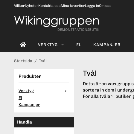
Villkor
Nyheter
Kontakta oss
Mina favoriter
Logga in
Om oss
VERKTYG
EL
KAMPANJER
Startsida
/
Tvål
Tvål
Produkter
Detta är en varugrupp s
sortera in dom i underg
Verktyg
För alla tvålar i butiken 
El
Kampanjer
Handla