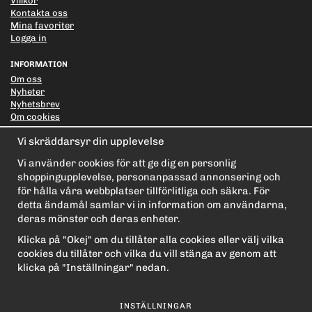
Villkor
Kontakta oss
Mina favoriter
Logga in
INFORMATION
Om oss
Nyheter
Nyhetsbrev
Om cookies
Vi skräddarsyr din upplevelse
PRENUMERERA PÅ NYHETSBREVET FÖR VÅRA BÄSTA
ERBJUDANDEN OCH NYHETER!
Vi använder cookies för att ge dig en personlig
E-
shoppingupplevelse, personanpassad annonsering och
postadress
för hålla våra webbplatser tillförlitliga och säkra. För
De uppgifter du matar in kommer endast användas till våra nyhetsbrev.
detta ändamål samlar vi in information om användarna,
deras mönster och deras enheter.
Klicka på "Okej" om du tillåter alla cookies eller välj vilka
cookies du tillåter och vilka du vill stänga av genom att
klicka på "Inställningar" nedan.
INSTÄLLNINGAR